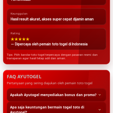
Keunggulan
Hasil result akurat, akses super cepat dijamin aman
Rating
★★★★★
— Dipercaya oleh pemain toto togel di Indonesia
Tips: Pilih bandar toto togel terpercaya dengan pasaran resmi dan
transparan agar hasil tetap adil dan aman.
FAQ AYUTOGEL
Pertanyaan yang sering diajukan oleh pemain toto togel
Apakah Ayutogel menyediakan bonus dan promo?
Ya, Ayutogel menyediakan berbagai bonus dan promo
Apa saja keuntungan bermain togel toto di
menarik untuk pemain togel toto, seperti bonus
Ayutogel?