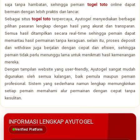
saja tanpa hambatan, sehingga pemain
togel toto
online dapat
bermain dengan lebih praktis dan lancar.
Sebagai situs
togel toto
terpercaya, Ayutogel menyediakan berbagai
pilihan pasaran lengkap dengan hasil yang akurat dan transparan.
Semua hasil ditampilkan secara real-time sehingga pemain dapat
memantau hasil permainan tanpa keraguan. selain itu, proses deposit
dan withdraw juga berjalan dengan cepat dan efisien, sehingga
pemain tidak perlu menunggu lama untuk menikmati hasil kemenangan
mereka.
Dengan tampilan website yang user-friendly, Ayutogel sangat mudah
digunakan oleh semua kalangan, baik pemula maupun pemain
profesional. Sistem yang sederhana namun lengkap memungkinkan
setiap pemain memahami alur permainan dengan cepat tanpa
kesulitan.
INFORMASI LENGKAP AYUTOGEL
Verified Platform