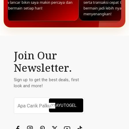
draw lancar bikin saya makin percaya dan
serta transaksi cepat tanp
an bermain setiap hari!
bermain jadi lebih nyaman
menyenangkan!
Join Our
Newsletter.
Sign up to get the best deals, first
look and more!
AYUTOGEL