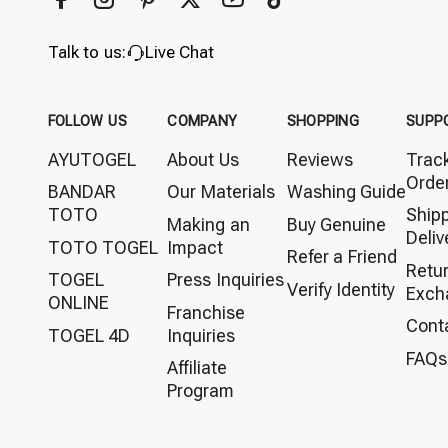
Talk to us:
Live Chat
FOLLOW US
COMPANY
SHOPPING
SUPP
AYUTOGEL
About Us
Reviews
Trac
Orde
BANDAR
Our Materials
Washing Guide
TOTO
Ship
Making an
Buy Genuine
Deliv
TOTO TOGEL
Impact
Refer a Friend
Retu
TOGEL
Press Inquiries
Verify Identity
Exch
ONLINE
Franchise
Cont
TOGEL 4D
Inquiries
FAQs
Affiliate
Program