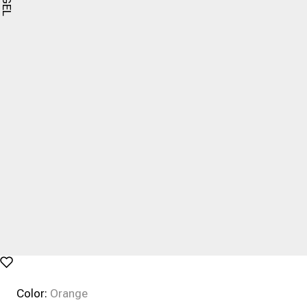
Color:
Orange